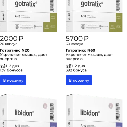
2000 ₽
5700 ₽
20 капсул
60 капсул
Готратикс N20
Готратикс N60
Укрепляет мышцы, дает
Укрепляет мышцы, дает
энергию
энергию
1–2 дня
1–2 дня
137 бонусов
392 бонуса
В корзину
В корзину