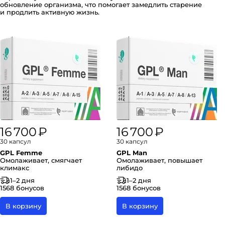
обновление организма, что помогает замедлить старение
и продлить активную жизнь.
16 700 ₽
16 700 ₽
30 капсул
30 капсул
GPL Femme
GPL Man
Омолаживает, смягчает
Омолаживает, повышает
климакс
либидо
1–2 дня
1–2 дня
1568 бонусов
1568 бонусов
В корзину
В корзину