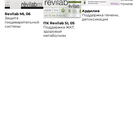
тониз
Ардилив
Revilab ML 06
Поддержка печени,
Защита
детоксикация
пищеварительной
ПК Revilab SL 05
системы
Поддержка ЖКТ,
здоровый
метаболизм
Каталог
Доставка