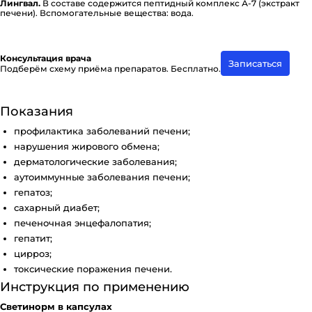
Лингвал.
В составе со­де­р­жи­т­ся пептидный комплекс А-7 (экстракт
печени). Вспо­мо­га­тель­ные вещества: вода.
Консультация врача
Записаться
Подберём схему приёма препаратов. Бесплатно.
Показания
профилактика заболеваний печени;
нарушения жирового обмена;
дерматологические заболевания;
аутоиммунные заболевания печени;
гепатоз;
сахарный диабет;
печеночная энцефалопатия;
гепатит;
цирроз;
токсические поражения печени.
Инструкция по применению
Светинорм в капсулах