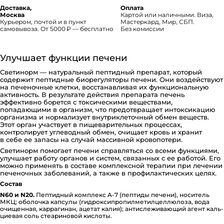
Доставка,
Оплата
Москва
Картой или наличными. Виза,
Курьером, почтой и в пункт
Мастеркард, Мир, СБП.
самовывоза. От 5000 ₽ — бесплатно
Без комиссии
Улучшает функции печени
Светинорм — натуральный пептидный препарат, который
содержит пептидные биорегуляторы печени. Они воздействуют
на печеночные клетки, восстанавливая их функциональную
активность. В результате действия препарата печень
эффективно борется с токсическими веществами,
попадающими в организм, что предотвращает интоксикацию
организма и нормализует внутриклеточный обмен веществ.
Этот орган участвует в пищеварительных процессах,
контролирует углеводный обмен, очищает кровь и хранит
в себе ее запасы на случай массивной кровопотери.
Светинорм помогает печени справляться со всеми функциями,
улучшает работу органов и систем, связанных с ее работой. Его
можно применять в составе комплексной терапии при лечении
печеночных заболеваний, а также в профилактических целях.
Состав
N60 и N20.
Пептидный комплекс A-7 (пептиды печени), носитель
МКЦ; оболочка капсулы (ги­д­ро­к­си­п­ро­пи­л­ме­ти­л­це­л­лю­ло­за, вода
очищенная, ка­р­ра­ги­нан, ацетат калия); ан­ти­с­ле­жи­ва­ю­щий агент каль­
ци­е­вая соль сте­а­ри­но­вой кислоты.