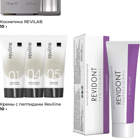
Косметика REVILAB
10
›
Кремы с пептидами Reviline
10
›