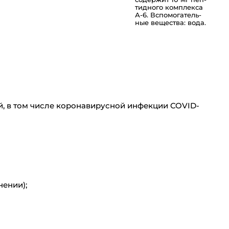
ти­д­но­го комплекса
А-6. Вспо­мо­га­тель­
ные вещества: вода.
, в том числе коронавирусной инфекции COVID-
ении);