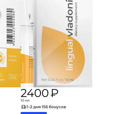
2400 ₽
10 мл
1–2 дня
·
156 бонусов