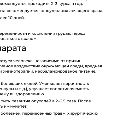
омендуется проходить 2–3 курса в год.
та рекомендуется консультация лечащего врача.
ее 10 дней.
еременности и кормлении грудью перед
ваться с врачом.
парата
атуса человека, независимо от причин
ативное воздействие окружающей среды, вредная
ли химиотерапии, несбалансированое питание,
о болеющих людей. Уменьшает вероятность
нкулы и т. д.), улучшает сопротивляемость
шему выздоровлению.
иск развития опухолей в 2–2,5 раза. После
ь иммунитет.
болезней, перенесенных травм, хирургических