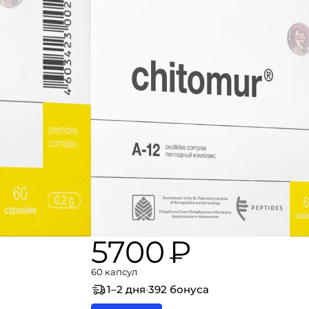
5700 ₽
60 капсул
1–2 дня
·
392 бонуса