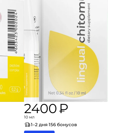
2400 ₽
10 мл
1–2 дня
·
156 бонусов