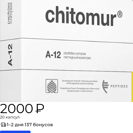
2000 ₽
20 капсул
1–2 дня
·
137 бонусов