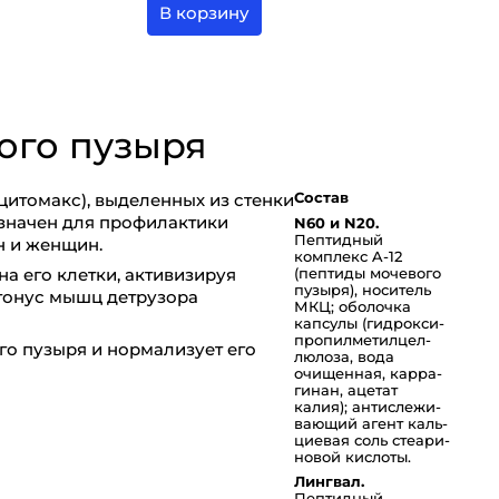
В корзину
ого пузыря
Состав
цитомакс), выделенных из стенки
значен для профилактики
N60 и N20.
Пептидный
н и женщин.
комплекс A-12
а его клетки, активизируя
(пептиды мочевого
пузыря), носитель
 тонус мышц детрузора
МКЦ; оболочка
капсулы (ги­д­ро­к­си­
п­ро­пи­л­ме­ти­л­це­л­
го пузыря и нормализует его
лю­ло­за, вода
очищенная, ка­р­ра­
ги­нан, ацетат
калия); ан­ти­с­ле­жи­
ва­ю­щий агент каль­
ци­е­вая соль сте­а­ри­
но­вой кислоты.
Лингвал.
Пептидный