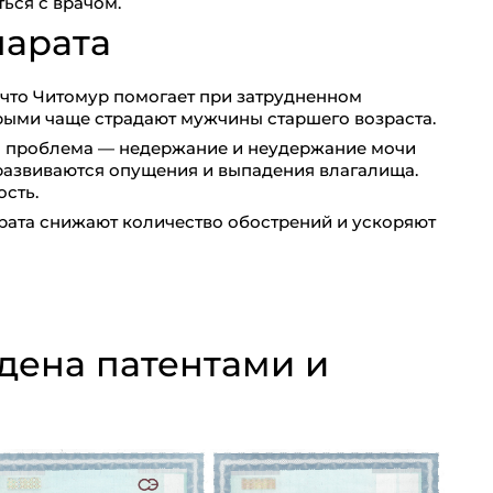
ься с врачом.
парата
 что Читомур помогает при затрудненном
рыми чаще страдают мужчины старшего возраста.
я проблема — недержание и неудержание мочи
 развиваются опущения и выпадения влагалища.
ость.
рата снижают количество обострений и ускоряют
дена патентами и