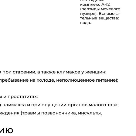
комплекс А-12
(пептиды мочевого
пузыря). Вспо­мо­га­
тель­ные вещества:
вода.
 при старении, а также климаксе у женщин;
пребывание на холоде, неполноценное питание);
 и простатитах;
климакса и при опущении органов малого таза;
ждения (травмы позвоночника, инсульты,
нию