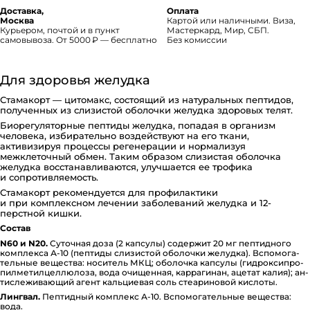
Доставка,
Оплата
Москва
Картой или наличными. Виза,
Курьером, почтой и в пункт
Мастеркард, Мир, СБП.
самовывоза. От 5000 ₽ — бесплатно
Без комиссии
Для здоровья желудка
Стамакорт — цитомакс, состоящий из натуральных пептидов,
полученных из слизистой оболочки желудка здоровых телят.
Биорегуляторные пептиды желудка, попадая в организм
человека, избирательно воздействуют на его ткани,
активизируя процессы регенерации и нормализуя
межклеточный обмен. Таким образом слизистая оболочка
желудка восстанавливаются, улучшается ее трофика
и сопротивляемость.
Стамакорт рекомендуется для профилактики
и при комплексном лечении заболеваний желудка и 12-
перстной кишки.
Состав
N60 и N20.
Суточная доза (2 капсулы) содержит 20 мг пе­п­ти­д­но­го
комплекса А-10 (пептиды слизистой оболочки желудка). Вспо­мо­га­
тель­ные вещества: носитель МКЦ; оболочка капсулы (ги­д­ро­к­си­п­ро­
пи­л­ме­ти­л­це­л­лю­ло­за, вода очищенная, ка­р­ра­ги­нан, ацетат калия); ан­
ти­с­ле­жи­ва­ю­щий агент каль­ци­е­вая соль сте­а­ри­но­вой кислоты.
Лингвал.
Пептидный комплекс А-10. Вспо­мо­га­тель­ные вещества:
вода.