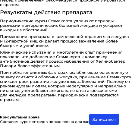
Перед применением рекомендуется проконсультироваться
с врачом.
Результаты действия препарата
Периодические курсы Стамакорта удлиняют периоды
ремиссии при хронических болезней желудка и ускоряют
выходы из обострений.
Применение препарата в комплексной терапии язв желудка
и 12-перстной кишки делает процесс заживления более
быстрым и устойчивым.
Клинические испытания и многолетний опыт применения
показали, что добавление Стамакорта к комплексу
антибиотиков делает процесс избавления от Хеликобактер
Пилори более эффективным.
При неблагоприятных факторах, ослабляющих естественную
защиту слизистой оболочки желудка, применение Стамакорта
снижает риск развития желудочных заболеваний. Поэтому он
рекомендован людям, которые нерегулярно и неправильно
питаются, употребляют алкоголь, лечатся агрессивными
для желудка препаратами, периодически подвергаются
стрессам.
Консультация врача
Записаться
Составим курс пептидов персонально для вас