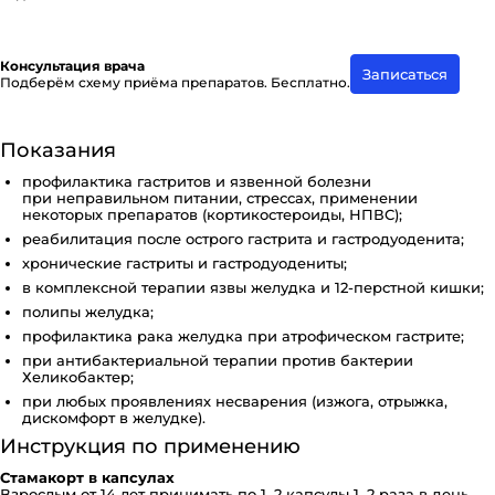
Консультация врача
Записаться
Подберём схему приёма препаратов. Бесплатно.
Показания
профилактика гастритов и язвенной болезни
при неправильном питании, стрессах, применении
некоторых препаратов (кортикостероиды, НПВС);
реабилитация после острого гастрита и гастродуоденита;
хронические гастриты и гастродуодениты;
в комплексной терапии язвы желудка и 12-перстной кишки;
полипы желудка;
профилактика рака желудка при атрофическом гастрите;
при антибактериальной терапии против бактерии
Хеликобактер;
при любых проявлениях несварения (изжога, отрыжка,
дискомфорт в желудке).
Инструкция по применению
Стамакорт в капсулах
Взрослым от 14 лет принимать по 1–2 капсулы 1–2 раза в день