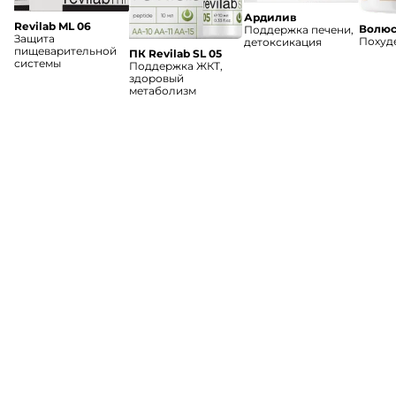
Ардилив
Revilab ML 06
Волюс
Поддержка печени,
Защита
Похуде
детоксикация
пищеварительной
ПК Revilab SL 05
системы
Поддержка ЖКТ,
здоровый
метаболизм
Каталог
Доставка