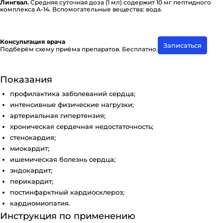
Лингвал.
Средняя суточная доза (1 мл) содержит 10 мг пе­п­ти­д­но­го
комплекса А-14. Вспо­мо­га­тель­ные вещества: вода.
Консультация врача
Записаться
Подберём схему приёма препаратов. Бесплатно.
Показания
профилактика заболеваний сердца;
интенсивные физические нагрузки;
артериальная гипертензия;
хроническая сердечная недостаточность;
стенокардия;
миокардит;
ишемическая болезнь сердца;
эндокардит;
перикардит;
постинфарктный кардиосклероз;
кардиомиопатия.
Инструкция по применению