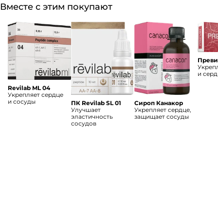
Вместе с этим покупают
Преви
Укреп
и серд
Revilab ML 04
Укрепляет сердце
и сосуды
ПК Revilab SL 01
Сироп Канакор
Улучшает
Укрепляет сердце,
эластичность
защищает сосуды
сосудов