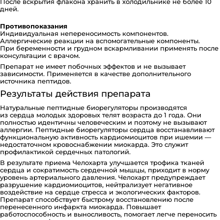
После вскрытия флакона хранить в холодильнике не более 10
дней.
Противопоказания
Индивидуальная непереносимость компонентов.
Аллергические реакции на вспомогательные компоненты.
При беременности и грудном вскармливании применять после
консультации с врачом.
Препарат не имеет побочных эффектов и не вызывает
зависимости. Применяется в качестве дополнительного
источника пептидов.
Результаты действия препарата
Натуральные пептидные биорегуляторы производятся
из сердца молодых здоровых телят возраста до 1 года. Они
полностью идентичны человеческим и поэтому не вызывают
аллергии. Пептидные биорегуляторы сердца восстанавливают
функциональную активность кардиомиоцитов при ишемии —
недостаточном кровоснабжении миокарда. Это служит
профилактикой сердечных патологий.
В результате приема Челохарта улучшается трофика тканей
сердца и сократимость сердечной мышцы, приходит в норму
уровень артериального давления. Челохарт предупреждает
разрушение кардиомиоцитов, нейтрализует негативное
воздействие на сердце стресса и экологических факторов.
Препарат способствует быстрому восстановлению после
перенесенного инфаркта миокарда. Повышает
работоспособность и выносливость, помогает легче переносить