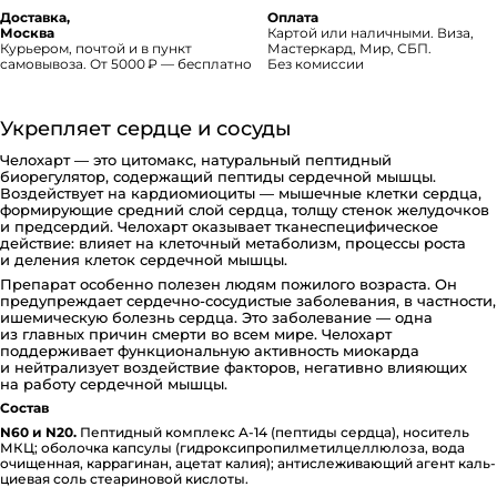
Доставка,
Оплата
Москва
Картой или наличными. Виза,
Курьером, почтой и в пункт
Мастеркард, Мир, СБП.
самовывоза. От 5000 ₽ — бесплатно
Без комиссии
Укрепляет сердце и сосуды
Челохарт — это цитомакс, натуральный пептидный
биорегулятор, содержащий пептиды сердечной мышцы.
Воздействует на кардиомиоциты — мышечные клетки сердца,
формирующие средний слой сердца, толщу стенок желудочков
и предсердий. Челохарт оказывает тканеспецифическое
действие: влияет на клеточный метаболизм, процессы роста
и деления клеток сердечной мышцы.
Препарат особенно полезен людям пожилого возраста. Он
предупреждает сердечно-сосудистые заболевания, в частности,
ишемическую болезнь сердца. Это заболевание — одна
из главных причин смерти во всем мире. Челохарт
поддерживает функциональную активность миокарда
и нейтрализует воздействие факторов, негативно влияющих
на работу сердечной мышцы.
Состав
N60 и N20.
Пептидный комплекс A-14 (пептиды сердца), носитель
МКЦ; оболочка капсулы (ги­д­ро­к­си­п­ро­пи­л­ме­ти­л­це­л­лю­ло­за, вода
очищенная, ка­р­ра­ги­нан, ацетат калия); ан­ти­с­ле­жи­ва­ю­щий агент каль­
ци­е­вая соль сте­а­ри­но­вой кислоты.