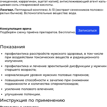
очищенная, ка­р­ра­ги­нан, ацетат калия); ан­ти­с­ле­жи­ва­ю­щий агент каль­
ци­е­вая соль сте­а­ри­но­вой кислоты.
Лингвал.
Пептидный комплекс А-13 (экстракт се­ме­н­ни­ков по­ло­во­з­
ре­лых бычков). Вспо­мо­га­тель­ные вещества: вода.
Консультация врача
Записаться
Подберём схему приёма препаратов. Бесплатно.
Показания
профилактика расстройств мужского здоровья, в том числе
при воздействии токсических веществ и радиационного
излучения;
профилактика и лечение эректильной дисфункции у мужчин
старшего возраста;
нормализация уровня мужских половых гормонов;
повышение способности к зачатию при снижении
подвижности и количества сперматозоидов;
усиление полового влечения;
улучшение потенции.
Инструкция по применению