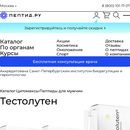
Москва
8 (800) 101-17-07
Зарегистрируйтесь
и получайте скидки
Каталог
Акции
Доставка
Косметика
Отзывы
По органам
Омоложение
О пептидах
Курсы
Спорт
О компании
Бесплатная консультация врача
Аккредитована Санкт-Петербургским институтом биорегуляции и
геронтологии
Каталог
·
Цитомаксы
·
Пептиды для мужчин
Тестолутен