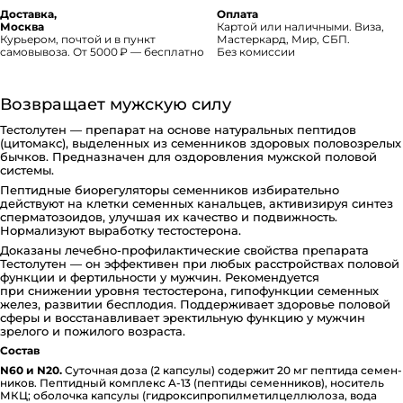
Доставка,
Оплата
Москва
Картой или наличными. Виза,
Курьером, почтой и в пункт
Мастеркард, Мир, СБП.
самовывоза. От 5000 ₽ — бесплатно
Без комиссии
Возвращает мужскую силу
Тестолутен — препарат на основе натуральных пептидов
(цитомакс), выделенных из семенников здоровых половозрелых
бычков. Предназначен для оздоровления мужской половой
системы.
Пептидные биорегуляторы семенников избирательно
действуют на клетки семенных канальцев, активизируя синтез
сперматозоидов, улучшая их качество и подвижность.
Нормализуют выработку тестостерона.
Доказаны лечебно-профилактические свойства препарата
Тестолутен — он эффективен при любых расстройствах половой
функции и фертильности у мужчин. Рекомендуется
при снижении уровня тестостерона, гипофункции семенных
желез, развитии бесплодия. Поддерживает здоровье половой
сферы и восстанавливает эректильную функцию у мужчин
зрелого и пожилого возраста.
Состав
N60 и N20.
Суточная доза (2 капсулы) содержит 20 мг пептида се­ме­н­
ни­ков. Пептидный комплекс A-13 (пептиды се­ме­н­ни­ков), носитель
МКЦ; оболочка капсулы (ги­д­ро­к­си­п­ро­пи­л­ме­ти­л­це­л­лю­ло­за, вода