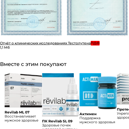
Отчёт о клинических исследованиях Тестолутена
ПДФ
1,1 Мб
Вместе с этим покупают
Проте
Revilab ML 07
Укреп
Актимен
Восстанавливает
здоро
Поддержка
мужское здоровье
ПК Revilab SL 09
мужского здоровья
Здоровье почек