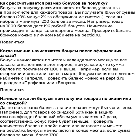
Как рассчитывается размер бонусов за покупку?
Бонусы за покупку рассчитываются от баллов, указанных
в прайс-листе для каждого товара. Вы получаете 19,6% от суммы
баллов (20% минус 2% за обслуживание системы), если вы
набрали минимум 1200 баллов за месяц. Например, товар
на 1000 баллов даст 196 рублей бонусов. Начисление
происходит в конце календарного месяца. Проверить баланс
бонусов можно в личном кабинете на peptid.ru.
Поделиться
Когда именно начисляются бонусы после оформления
заказа?
Бонусы начисляются по итогам календарного месяца за все
заказы, оплаченные в этот период, при условии, что сумма
баллов по покупкам от 1200 и выше. Например, если вы
оформили и оплатили заказ в марте, бонусы появятся в личном
кабинете с 1 апреля. Проверить баланс можно на peptid.ru
в разделе «Профиль» или «Бонусы».
Поделиться
Начисляются ли бонусы при покупке товаров по акции или
со скидкой?
Да, но есть нюанс: баллы за такие товары могут быть снижены.
Например, для товаров со скидкой 50% (как в акциях
или онкофонде) балловый объем уменьшается в 2 раза,
соответственно, бонус тоже будет меньше. Проверить
количество баллов в прайс-листе или каталоге вы можете
на peptid.ru. Бонусы начисляются в конце месяца, если сумма
баллов за месяц более 1200.