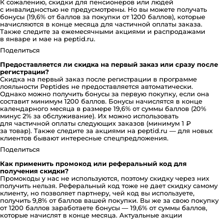
К сожалению, скидки для пенсионеров или людей
с инвалидностью не предусмотрены. Но вы можете получать
бонусы (19,6% от баллов за покупки от 1200 баллов), которые
начисляются в конце месяца для частичной оплаты заказа.
Также следите за ежемесячными акциями и распродажами
в январе и мае на peptid.ru.
Поделиться
Предоставляется ли скидка на первый заказ или сразу после
регистрации?
Скидка на первый заказ после регистрации в программе
лояльности Peptides не предоставляется автоматически.
Однако можно получить бонусы за первую покупку, если она
составит минимум 1200 баллов. Бонусы начислятся в конце
календарного месяца в размере 19,6% от суммы баллов (20%
минус 2% за обслуживание). Их можно использовать
для частичной оплаты следующих заказов (минимум 1 ₽
за товар). Также следите за акциями на peptid.ru — для новых
клиентов бывают интересные спецпредложения.
Поделиться
Как применить промокод или реферальный код для
получения скидки?
Промокоды у нас не используются, поэтому скидку через них
получить нельзя. Реферальный код тоже не дает скидку самому
клиенту, но позволяет партнеру, чей код вы используете,
получить 9,8% от баллов вашей покупки. Вы же за свою покупку
от 1200 баллов заработаете бонусы — 19,6% от суммы баллов,
которые начислят в конце месяца. Актуальные акции