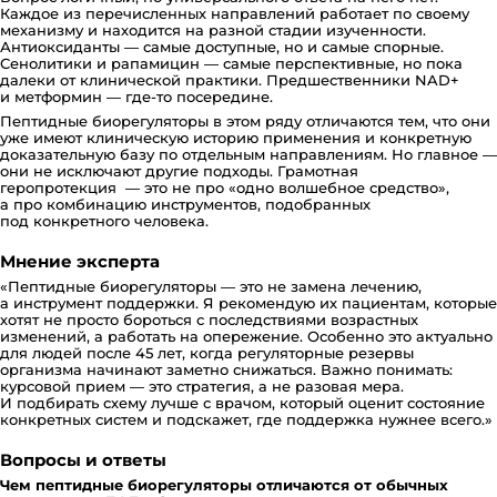
Каждое из перечисленных направлений работает по своему
механизму и находится на разной стадии изученности.
Антиоксиданты — самые доступные, но и самые спорные.
Сенолитики и рапамицин — самые перспективные, но пока
далеки от клинической практики. Предшественники NAD+
и метформин — где-то посередине.
Пептидные биорегуляторы в этом ряду отличаются тем, что они
уже имеют клиническую историю применения и конкретную
доказательную базу по отдельным направлениям. Но главное —
они не исключают другие подходы. Грамотная
геропротекция — это не про «одно волшебное средство»,
а про комбинацию инструментов, подобранных
под конкретного человека.
Мнение эксперта
«Пептидные биорегуляторы — это не замена лечению,
а инструмент поддержки. Я рекомендую их пациентам, которые
хотят не просто бороться с последствиями возрастных
изменений, а работать на опережение. Особенно это актуально
для людей после 45 лет, когда регуляторные резервы
организма начинают заметно снижаться. Важно понимать:
курсовой прием — это стратегия, а не разовая мера.
И подбирать схему лучше с врачом, который оценит состояние
конкретных систем и подскажет, где поддержка нужнее всего.»
Вопросы и ответы
Чем пептидные биорегуляторы отличаются от обычных