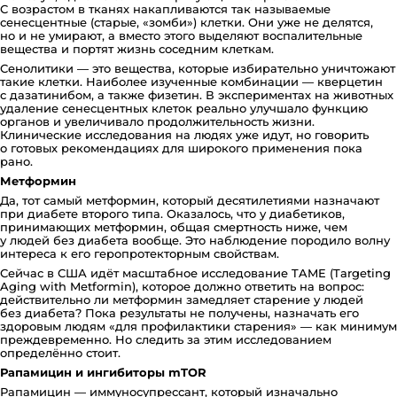
С возрастом в тканях накапливаются так называемые
сенесцентные (старые, «зомби») клетки. Они уже не делятся,
но и не умирают, а вместо этого выделяют воспалительные
вещества и портят жизнь соседним клеткам.
Сенолитики — это вещества, которые избирательно уничтожают
такие клетки. Наиболее изученные комбинации — кверцетин
с дазатинибом, а также физетин. В экспериментах на животных
удаление сенесцентных клеток реально улучшало функцию
органов и увеличивало продолжительность жизни.
Клинические исследования на людях уже идут, но говорить
о готовых рекомендациях для широкого применения пока
рано.
Метформин
Да, тот самый метформин, который десятилетиями назначают
при диабете второго типа. Оказалось, что у диабетиков,
принимающих метформин, общая смертность ниже, чем
у людей без диабета вообще. Это наблюдение породило волну
интереса к его геропротекторным свойствам.
Сейчас в США идёт масштабное исследование TAME (Targeting
Aging with Metformin), которое должно ответить на вопрос:
действительно ли метформин замедляет старение у людей
без диабета? Пока результаты не получены, назначать его
здоровым людям «для профилактики старения» — как минимум
преждевременно. Но следить за этим исследованием
определённо стоит.
Рапамицин и ингибиторы mTOR
Рапамицин — иммуносупрессант, который изначально