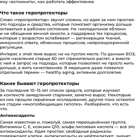
ему «вспомнить», как работать эффективнее.
Что такое геропротекторы
Слово «геропротектор» звучит сложно, но идея за ним простая:
это подходы и средства, которые помогают организму дольше
оставаться в рабочем состоянии. Не «молодильное яблоко»
и не обещание вечной юности, а поддержка тех процессов,
которые с возрастом ослабевают — регенерации тканей,
иммунного ответа, обменных процессов, нейроэндокринной
регуляции.
Интерес к этой теме вырос не на пустом месте. По данным ВОЗ,
доля населения старше 60 лет стремительно растет, а вместе
с ней и запрос на подходы, которые позволяют не просто жить
дольше, а жить качественнее. В медицине даже появился
отдельный термин — healthy aging, активное долголетие.
Какие бывают геропротекторы
За последние 10–15 лет список средств, которые изучают
в контексте замедления старения, заметно вырос. Некоторые
из них прошли серьёзные исследования, другие пока остаются
на стадии «многообещающих гипотез». Разберёмся, что есть
что.
Антиоксиданты
Самая известная и, пожалуй, самая переоценённая группа.
Витамины С, Е, коэнзим Q10, альфа-липоевая кислота — всё это
антиоксиданты. Идея простая: свободные радикалы
повреждают клетки, антиоксиданты их нейтрализуют, значит,