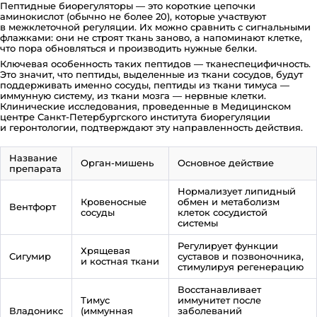
Пептидные биорегуляторы — это короткие цепочки
аминокислот (обычно не более 20), которые участвуют
в межклеточной регуляции. Их можно сравнить с сигнальными
флажками: они не строят ткань заново, а напоминают клетке,
что пора обновляться и производить нужные белки.
Ключевая особенность таких пептидов — тканеспецифичность.
Это значит, что пептиды, выделенные из ткани сосудов, будут
поддерживать именно сосуды, пептиды из ткани тимуса —
иммунную систему, из ткани мозга — нервные клетки.
Клинические исследования, проведенные в Медицинском
центре Санкт-Петербургского института биорегуляции
и геронтологии, подтверждают эту направленность действия.
Название
Орган-мишень
Основное действие
препарата
Нормализует липидный
Кровеносные
обмен и метаболизм
Вентфорт
сосуды
клеток сосудистой
системы
Регулирует функции
Хрящевая
Сигумир
суставов и позвоночника,
и костная ткани
стимулируя регенерацию
Восстанавливает
Тимус
иммунитет после
Владоникс
(иммунная
заболеваний