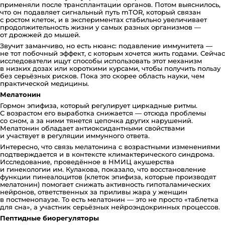
применяли после трансплантации органов. Потом выяснилось,
что он подавляет сигнальный путь mTOR, который связан
с ростом клеток, и в экспериментах стабильно увеличивает
продолжительность жизни у самых разных организмов —
от дрожжей до мышей.
Звучит заманчиво, но есть нюанс: подавление иммунитета —
не тот побочный эффект, с которым хочется жить годами. Сейчас
исследователи ищут способы использовать этот механизм
в низких дозах или короткими курсами, чтобы получить пользу
без серьёзных рисков. Пока это скорее область науки, чем
практической медицины.
Мелатонин
Гормон эпифиза, который регулирует циркадные ритмы.
С возрастом его выработка снижается — отсюда проблемы
со сном, а за ними тянется цепочка других нарушений.
Мелатонин обладает антиоксидантными свойствами
и участвует в регуляции иммунного ответа.
Интересно, что связь мелатонина с возрастными изменениями
подтверждается и в контексте климактерического синдрома.
Исследование, проведённое в НМИЦ акушерства
и гинекологии им. Кулакова, показало, что восстановление
функции пинеалоцитов (клеток эпифиза, которые производят
мелатонин) помогает снижать активность гипоталамических
нейронов, ответственных за приливы жара у женщин
в постменопаузе. То есть мелатонин — это не просто «таблетка
для сна», а участник серьёзных нейроэндокринных процессов.
Пептидные биорегуляторы