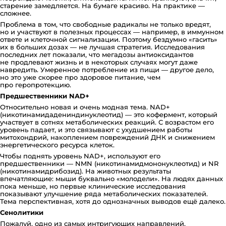
старение замедляется. На бумаге красиво. На практике —
сложнее.
Проблема в том, что свободные радикалы не только вредят,
но и участвуют в полезных процессах — например, в иммунном
ответе и клеточной сигнализации. Поэтому бездумно «гасить»
их в больших дозах — не лучшая стратегия. Исследования
последних лет показали, что мегадозы антиоксидантов
не продлевают жизнь и в некоторых случаях могут даже
навредить. Умеренное потребление из пищи — другое дело,
но это уже скорее про здоровое питание, чем
про геропротекцию.
Предшественники NAD+
Относительно новая и очень модная тема. NAD+
(никотинамидадениндинуклеотид) — это кофермент, который
участвует в сотнях метаболических реакций. С возрастом его
уровень падает, и это связывают с ухудшением работы
митохондрий, накоплением повреждений ДНК и снижением
энергетического ресурса клеток.
Чтобы поднять уровень NAD+, используют его
предшественники — NMN (никотинамидмононуклеотид) и NR
(никотинамидрибозид). На животных результаты
впечатляющие: мыши буквально «молодели». На людях данных
пока меньше, но первые клинические исследования
показывают улучшение ряда метаболических показателей.
Тема перспективная, хотя до однозначных выводов ещё далеко.
Сенолитики
Пожалуй, одно из самых интригующих направлений.