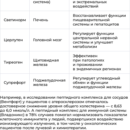
система)
и экстремальных
воздействий
Восстанавливает функции
Светинорм
Печень
пищеварительной
системы и гепатоцитов
Регулирует функции
центральной нервной
Церлутен
Головной мозг
системы и улучшает
метаболизм
Эффективен
Щитовидная
при патологиях
Тиреоген
железа
и проживании
в эндемичных регионах
Регулирует углеводный
Поджелудочная
Супрефорт
обмен и функции
железа
поджелудочной железы
Например, в исследовании пептидного комплекса для сосудов
(Вентфорт) у пациентов с атеросклерозом отмечалось
достоверное снижение уровня общего холестерина — с 8,63
до 6,0 ммоль/л. А пептидный комплекс для иммунной системы
(Владоникс) в 78% случаев помогал нормализовать показатели
клеточного иммунитета у людей, подвергшихся воздействию
ионизирующего излучения, в том числе у онкологических
пациентов после лучевой и химиотерапии.