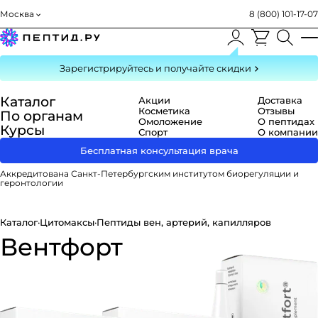
Москва
8 (800) 101-17-07
Зарегистрируйтесь
и получайте скидки
Каталог
Акции
Доставка
Косметика
Отзывы
По органам
Омоложение
О пептидах
Курсы
Спорт
О компании
Бесплатная консультация врача
Аккредитована Санкт-Петербургским институтом биорегуляции и
геронтологии
Каталог
·
Цитомаксы
·
Пептиды вен, артерий, капилляров
Вентфорт