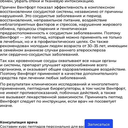
обмен, убрать отеки и тканевую интоксикацию.
Причем Вентфорт показал эффективность в комплексном
восстановлении сосудистой системы, независимо от причины
нарушений. Это сосудистые заболевания и период
восстановления, неправильное питание, воздействие
неблагоприятных факторов и стрессов, нарушение жирового
обмена, процессы старения и генетическая
предрасположенность к сосудистым заболеваниям. Поэтому
Вентфорт — это пептид, который можно применять не только
в лечебных, но и в профилактических целях. Он также
рекомендован молодым людям возраста от 30–35 лет, имеющим
в семейном анамнезе случаи раннего атеросклероза
или сердечно-сосудистых заболеваний.
Так как кровеносные сосуды охватывают все наши органы
и системы, препарат улучшает кровоснабжение всего
организма, и оказывает общее оздоравливающее воздействие.
Поэтому Венфторт применяют в качестве дополнительного
средства при лечении любых заболеваний.
По результатам клинических исследований и многолетнего
применения, пептидные биорегуляторы, в том числе Вентфорт,
не имеют противопоказаний, побочных действий, а также
не вызывают лекарственной зависимости. Принимать пептид
Вентфорт следует по инструкции, если врач не посоветует
иначе.
Консультация врача
Записаться
Составим курс пептидов персонально для вас