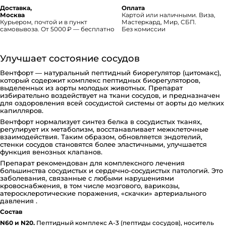
Доставка,
Оплата
Москва
Картой или наличными. Виза,
Курьером, почтой и в пункт
Мастеркард, Мир, СБП.
самовывоза. От 5000 ₽ — бесплатно
Без комиссии
Улучшает состояние сосудов
Вентфорт — натуральный пептидный биорегулятор (цитомакс),
который содержит комплекс пептидных биорегуляторов,
выделенных из аорты молодых животных. Препарат
избирательно воздействует на ткани сосудов, и предназначен
для оздоровления всей сосудистой системы от аорты до мелких
капилляров.
Вентфорт нормализует синтез белка в сосудистых тканях,
регулирует их метаболизм, восстанавливает межклеточные
взаимодействия. Таким образом, обновляется эндотелий,
стенки сосудов становятся более эластичными, улучшается
функция венозных клапанов.
Препарат рекомендован для комплексного лечения
большинства сосудистых и сердечно-сосудистых патологий. Это
заболевания, связанные с любыми нарушениями
кровоснабжения, в том числе мозгового, варикозы,
атеросклеротические поражения, «скачки» артериального
давления .
Состав
N60 и N20.
Пептидный комплекс A-3 (пептиды сосудов), носитель