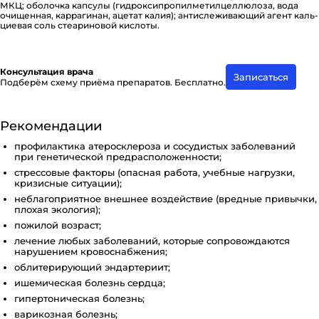
МКЦ; оболочка капсулы (ги­д­ро­к­си­п­ро­пи­л­ме­ти­л­це­л­лю­ло­за, вода
очищенная, ка­р­ра­ги­нан, ацетат калия); ан­ти­с­ле­жи­ва­ю­щий агент каль­
ци­е­вая соль сте­а­ри­но­вой кислоты.
Консультация врача
Записаться
Подберём схему приёма препаратов. Бесплатно.
Рекомендации
профилактика атеросклероза и сосудистых заболеваний
при генетической предрасположенности;
стрессовые факторы (опасная работа, учебные нагрузки,
кризисные ситуации);
неблагоприятное внешнее воздействие (вредные привычки,
плохая экология);
пожилой возраст;
лечение любых заболеваний, которые сопровождаются
нарушением кровоснабжения;
облитерирующий эндартериит;
ишемическая болезнь сердца;
гипертоническая болезнь;
варикозная болезнь;