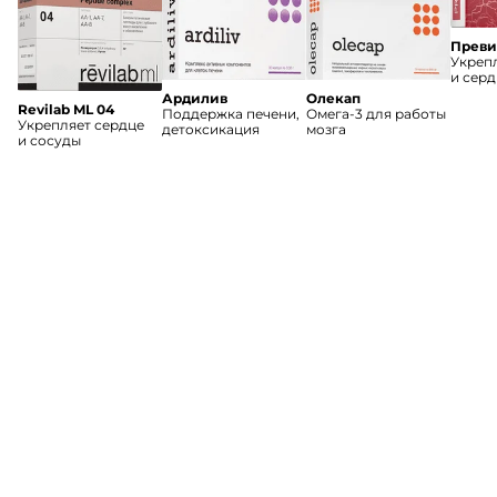
Преви
Укреп
и серд
Ардилив
Олекап
Revilab ML 04
Поддержка печени,
Омега-3 для работы
Укрепляет сердце
детоксикация
мозга
и сосуды
Каталог
Доставка