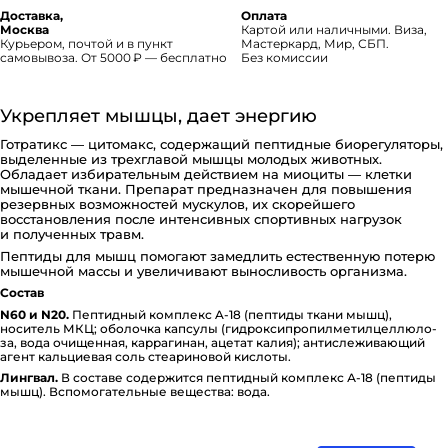
Доставка,
Оплата
Москва
Картой или наличными. Виза,
Курьером, почтой и в пункт
Мастеркард, Мир, СБП.
самовывоза. От 5000 ₽ — бесплатно
Без комиссии
Укрепляет мышцы, дает энергию
Готратикс — цитомакс, содержащий пептидные биорегуляторы,
выделенные из трехглавой мышцы молодых животных.
Обладает избирательным действием на миоциты — клетки
мышечной ткани. Препарат предназначен для повышения
резервных возможностей мускулов, их скорейшего
восстановления после интенсивных спортивных нагрузок
и полученных травм.
Пептиды для мышц помогают замедлить естественную потерю
мышечной массы и увеличивают выносливость организма.
Состав
N60 и N20.
Пептидный комплекс A-18 (пептиды ткани мышц),
носитель МКЦ; оболочка капсулы (ги­д­ро­к­си­п­ро­пи­л­ме­ти­л­це­л­лю­ло­
за, вода очищенная, ка­р­ра­ги­нан, ацетат калия); ан­ти­с­ле­жи­ва­ю­щий
агент каль­ци­е­вая соль сте­а­ри­но­вой кислоты.
Лингвал.
В составе со­де­р­жи­т­ся пептидный комплекс А-18 (пептиды
мышц). Вспо­мо­га­тель­ные вещества: вода.