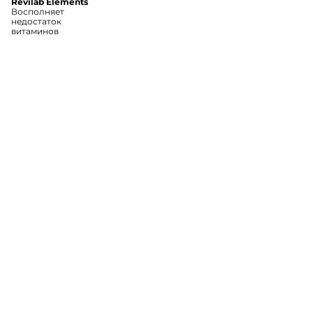
Revilab Elements
Восполняет
недостаток
витаминов
Каталог
Доставка
О пептидах
Отзывы
О компании
Контакты
© Официальный сайт общественной приемной СПб Института