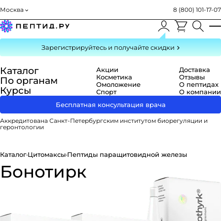
Москва
8 (800) 101-17-07
Зарегистрируйтесь
и получайте скидки
Каталог
Акции
Доставка
Косметика
Отзывы
По органам
Омоложение
О пептидах
Курсы
Спорт
О компании
Бесплатная консультация врача
Аккредитована Санкт-Петербургским институтом биорегуляции и
геронтологии
Каталог
·
Цитомаксы
·
Пептиды паращитовидной железы
Бонотирк