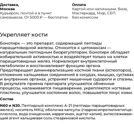
Доставка,
Оплата
Москва
Картой или наличными. Виза,
Курьером, почтой и в пункт
Мастеркард, Мир, СБП.
самовывоза. От 5000 ₽ — бесплатно
Без комиссии
Укрепляет кости
Бонотирк — это препарат, содержащий пептиды
паращитовидной железы. Относится к цитомаксам —
натуральным пептидным биорегуляторам. Бонотирк обладает
избирательной активностью и воздействует только на клетки
паращитовидных желез. Нормализует внутриклеточный
метаболизм и восстанавливает функцию органа.
Предотвращает деминерализацию костной ткани (остеопороз),
отложение кальциевых соединений в сосудах, мышцах, суставах
и внутренних органах, устраняет мышечные судороги и спазмы.
В результате приема препарата улучшаются обменные
процессы, налаживается пищеварение, укрепляются ногтевые
пластины, улучшается состояние волос, повышается тонус кожи.
Состав
N60 и N20.
Пептидный комплекс A-21 (пептиды па­ра­щи­то­ви­д­ных
желез), носитель МКЦ; оболочка капсулы (ги­д­ро­к­си­п­ро­пи­л­ме­ти­л­це­
л­лю­ло­за, вода очищенная, ка­р­ра­ги­нан, ацетат калия); ан­ти­с­ле­жи­ва­ю­
щий агент каль­ци­е­вая соль сте­а­ри­но­вой кислоты.