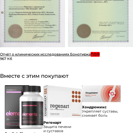
Отчёт о клинических исследованиях Бонотирка
ПДФ
967 Кб
Вместе с этим покупают
Хондромикс
Укрепляет суставы,
снимает боль
Регенарт
Защита печени
и суставов