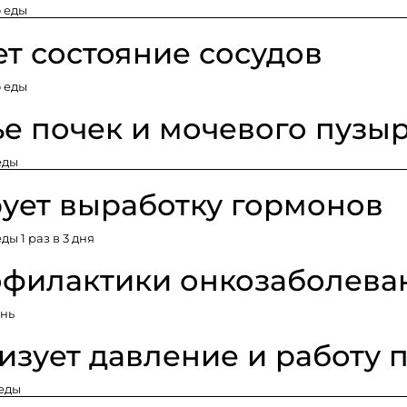
о еды
т состояние сосудов
о еды
е почек и мочевого пузы
еды
ует выработку гормонов
ды 1 раз в 3 дня
офилактики онкозаболева
ень
зует давление и работу 
 еды