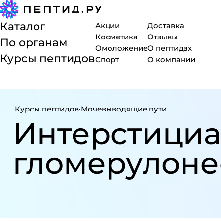
Каталог
Акции
Доставка
Косметика
Отзывы
По органам
Омоложение
О пептидах
Курсы пептидов
Спорт
О компании
Курсы пептидов
·
Мочевыводящие пути
Ин­те­р­с­ти­ц
гло­ме­ру­ло­не