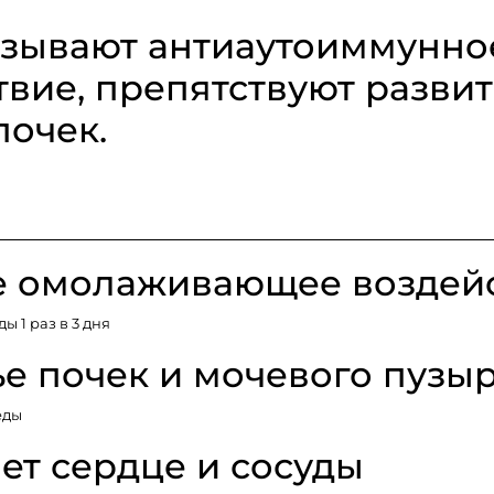
зывают антиаутоиммунно
вие, препятствуют разви
очек.
 омолаживающее воздей
ды 1 раз в 3 дня
е почек и мочевого пузы
еды
т сердце и сосуды