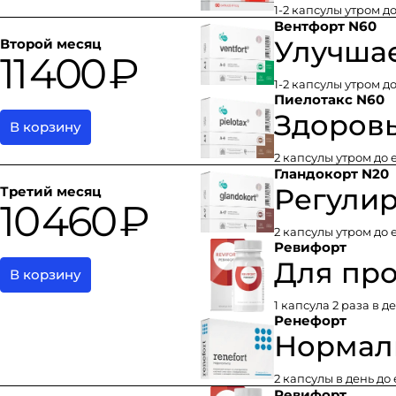
1-2 капсулы утром д
Вентфорт N60
Улучшае
Второй месяц
11 400 ₽
1-2 капсулы утром д
Пиелотакс N60
Здоровь
В корзину
2 капсулы утром до 
Гландокорт N20
Регулир
Третий месяц
10 460 ₽
2 капсулы утром до е
Ревифорт
Для пр
В корзину
1 капсула 2 раза в д
Ренефорт
Нормали
2 капсулы в день до
Ревифорт