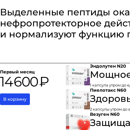
Выделенные пептиды ока
нефропротекторное дейст
и нормализуют функцию п
Эндолутен N20
Мощное
Первый месяц
14 600 ₽
1 капсула утром до е
Пиелотакс N60
Здоровь
В корзину
2 капсулы утром до 
Везуген N60
Защищае