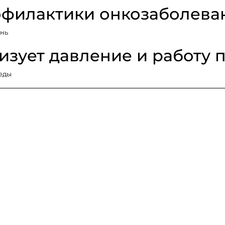
офилактики онкозаболева
ень
зует давление и работу 
 еды