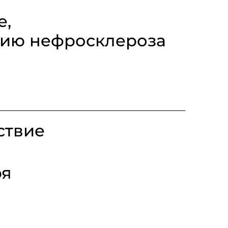
е,
тию нефросклероза
ствие
ря