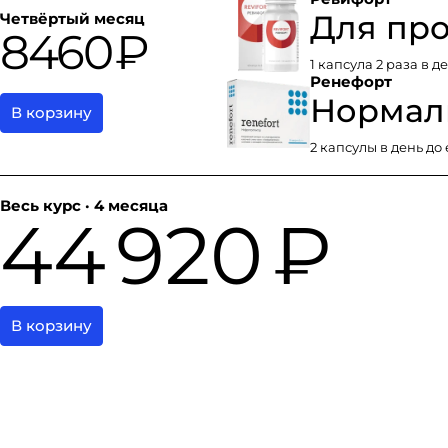
Для пр
Четвёртый месяц
8460 ₽
1 капсула 2 раза в д
Ренефорт
Нормали
В корзину
2 капсулы в день до
Весь курс · 4 месяца
44 920 ₽
В корзину