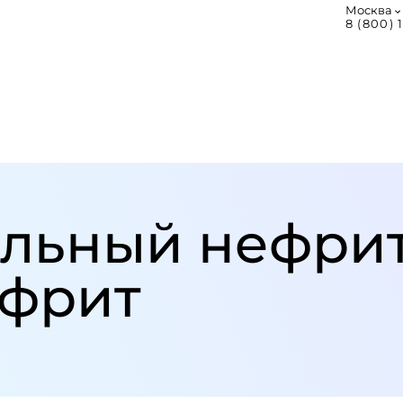
Москва
8 (800) 
и­аль­ный нефрит
­ф­рит