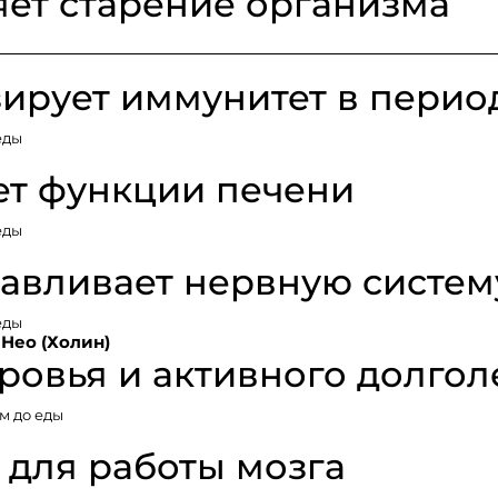
ет старение организма
ирует иммунитет в перио
еды
ет функции печени
еды
авливает нервную систем
еды
Нео (Холин)
ровья и активного долгол
м до еды
 для работы мозга