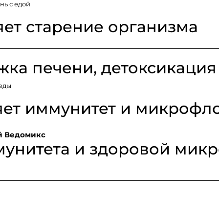
ень с едой
ет старение организма
ка печени, детоксикация
 еды
яет иммунитет и микрофл
 Ведомикс
мунитета и здоровой мик