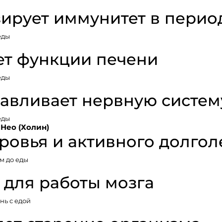
ирует иммунитет в перио
еды
ет функции печени
еды
авливает нервную систем
еды
Нео (Холин)
ровья и активного долгол
м до еды
 для работы мозга
ень с едой