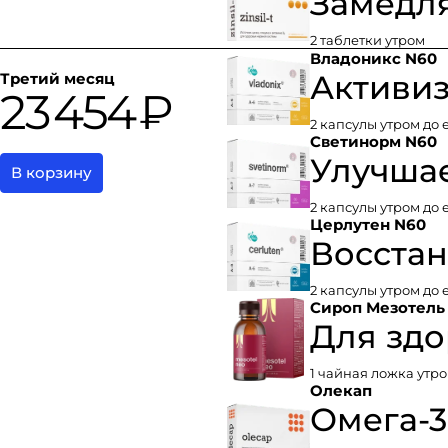
Замедля
2 таблетки утром
Владоникс N60
Активиз
Третий месяц
23 454 ₽
2 капсулы утром до 
Светинорм N60
Улучша
В корзину
2 капсулы утром до 
Церлутен N60
Восстан
2 капсулы утром до 
Сироп Мезотель 
Для здо
1 чайная ложка утро
Олекап
Омега-3