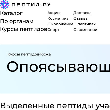
Каталог
Акции
Доставка
Косметика
Отзывы
По органам
Омоложение
О пептидах
Курсы пептидов
Спорт
О компании
Курсы пептидов
·
Кожа
Опо­я­сы­ва­ю
Выделенные пептиды учас