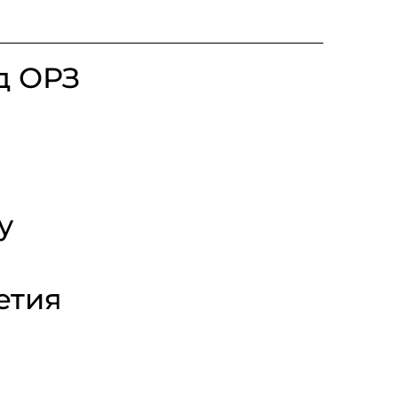
д ОРЗ
у
етия