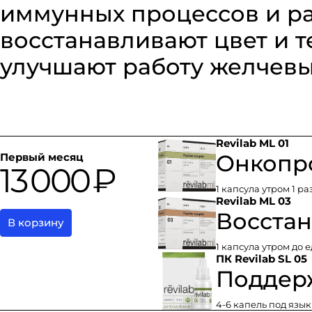
иммунных процессов и р
восстанавливают цвет и т
улучшают работу желчевы
Revilab ML 01
Онкопр
Первый месяц
13 000 ₽
1 капсула утром 1 раз
Revilab ML 03
Восстан
В корзину
1 капсула утром до 
ПК Revilab SL 05
Поддер
4-6 капель под язы