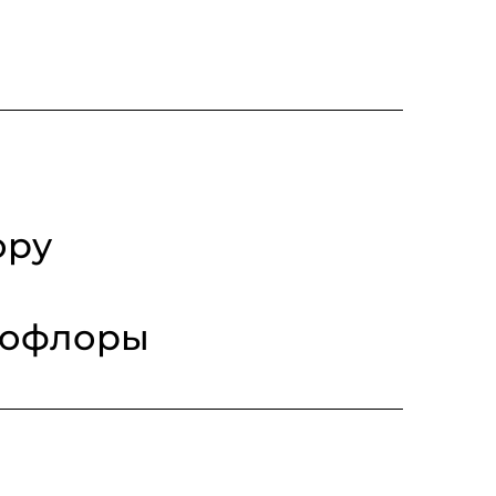
ору
рофлоры