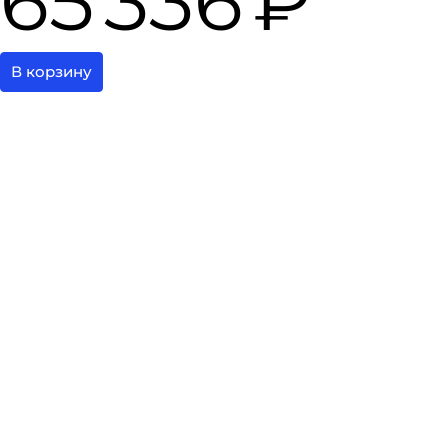
65 336 ₽
В корзину
Каталог
Доставка
О пептидах
Отзывы
О
© Официальный сайт общественной
приемной СПб Института
Биорегуляции и Геронтологии.
БАД не является лекарством