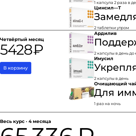
1 капсула 2 раза в д
Цинсил—Т
Замедля
2 таблетки утром
Ардилив
Поддерж
Четвёртый месяц
5428 ₽
2 капсулы в день до
Имусил
Укрепл
В корзину
2 капсулы в день
Очищающий чай
Для им
1 раз на ночь
Весь курс · 4 месяца