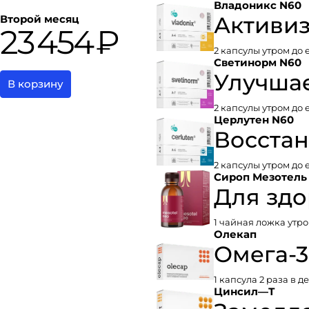
Владоникс N60
Активиз
Второй месяц
23 454 ₽
2 капсулы утром до 
Светинорм N60
Улучша
В корзину
2 капсулы утром до 
Церлутен N60
Восстан
2 капсулы утром до 
Сироп Мезотель 
Для здо
1 чайная ложка утро
Олекап
Омега-3
1 капсула 2 раза в д
Цинсил—Т