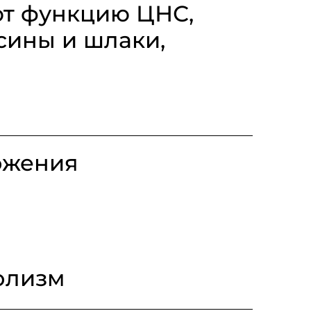
ют функцию ЦНС,
ксины и шлаки,
ожения
олизм