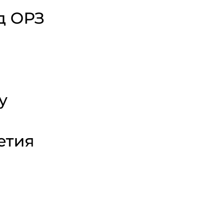
д ОРЗ
у
етия