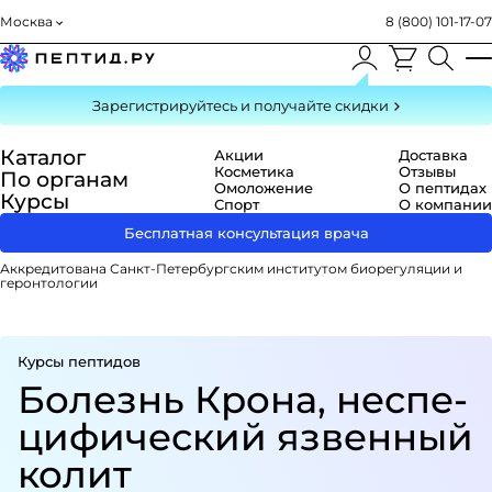
Москва
8 (800) 101-17-07
Зарегистрируйтесь
и получайте скидки
Каталог
Акции
Доставка
Косметика
Отзывы
По органам
Омоложение
О пептидах
Курсы
Спорт
О компании
Бесплатная консультация врача
Аккредитована Санкт-Петербургским институтом биорегуляции и
геронтологии
Курсы пептидов
Болезнь Крона, не­с­пе­
ци­фи­че­с­кий язвенный
колит