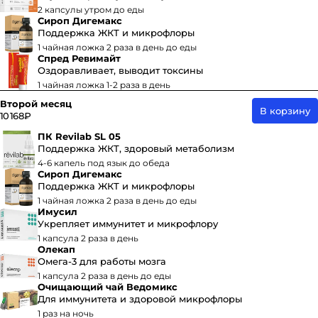
2 капсулы утром до еды
Сироп Дигемакс
Поддержка ЖКТ и микрофлоры
1 чайная ложка 2 раза в день до еды
Спред Ревимайт
Оздоравливает, выводит токсины
1 чайная ложка 1-2 раза в день
Второй месяц
В корзину
10 168 ₽
ПК Revilab SL 05
Поддержка ЖКТ, здоровый метаболизм
4-6 капель под язык до обеда
Сироп Дигемакс
Поддержка ЖКТ и микрофлоры
1 чайная ложка 2 раза в день до еды
Имусил
Укрепляет иммунитет и микрофлору
1 капсула 2 раза в день
Олекап
Омега-3 для работы мозга
1 капсула 2 раза в день до еды
Очищающий чай Ведомикс
Для иммунитета и здоровой микрофлоры
1 раз на ночь