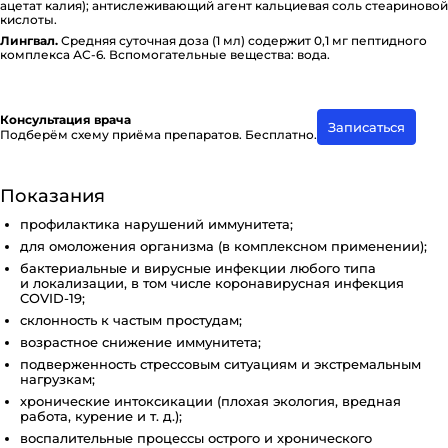
ацетат калия); ан­ти­с­ле­жи­ва­ю­щий агент каль­ци­е­вая соль сте­а­ри­но­вой
кислоты.
Лингвал.
Средняя суточная доза (1 мл) содержит 0,1 мг пе­п­ти­д­но­го
комплекса АС-6. Вспо­мо­га­тель­ные вещества: вода.
Консультация врача
Записаться
Подберём схему приёма препаратов. Бесплатно.
Показания
профилактика нарушений иммунитета;
для омоложения организма (в комплексном применении);
бактериальные и вирусные инфекции любого типа
и локализации, в том числе коронавирусная инфекция
COVID-19;
склонность к частым простудам;
возрастное снижение иммунитета;
подверженность стрессовым ситуациям и экстремальным
нагрузкам;
хронические интоксикации (плохая экология, вредная
работа, курение и т. д.);
воспалительные процессы острого и хронического