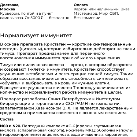
Доставка,
Оплата
Москва
Картой или наличными. Виза,
Курьером, почтой и в пункт
Мастеркард, Мир, СБП.
самовывоза. От 5000 ₽ — бесплатно
Без комиссии
Нормализует иммунитет
В основе препарата Кристаген — короткие синтезированные
пептиды (цитогены), которые избирательно действуют на ткани
тимуса. Препарат предназначен для первичного
восстановления иммунитета при любых его нарушениях.
Тимус или вилочковая железа — орган, в котором образуются
и созревают Т-клетки иммунитета. Кристаген способствует
улучшению метаболизма и регенерации тканей тимуса. Таким
образом восстанавливается его способность, синтезировать,
«обучать» и выбрасывать в кровь иммунные клетки.
В результате улучшается качество Т-клеток, увеличивается их
количество и нормализуется работа иммунитета в целом.
Препарат разработан Санкт-Петербургским Институтом
биорегуляции и геронтологии СЗО РАМН по технологии,
запатентованой Хавинсоном В. Х. Не является лекарственным
средством и применяется совместно с основным лечением.
Состав
N60 и N20.
Пептидный комплекс AC-6 (пролин, глу­та­ми­но­вая
кислота, ас­па­ра­ги­но­вая кислота), носитель МКЦ; оболочка капсулы
(ги­д­ро­к­си­п­ро­пи­л­ме­ти­л­це­л­лю­ло­за, вода очищенная, ка­р­ра­ги­нан,