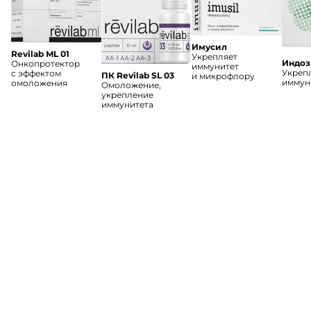
Имусил
Revilab ML 01
Укрепляет
Индоз
Онкопротектор
иммунитет
Укреп
с эффектом
ПК Revilab SL 03
и микрофлору
иммун
омоложения
Омоложение,
укрепление
иммунитета