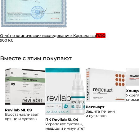
Отчёт о клинических исследованиях Карталакса
ПДФ
900 Кб
Вместе с этим покупают
Хондр
Укрепл
снима
Регенарт
Revilab ML 09
Защита печени
Восстанавливает
и суставов
хрящи и суставы
ПК Revilab SL 04
Укрепляет суставы,
мышцы и иммунитет