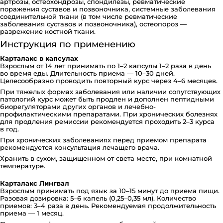
артрозы, остеохондрозы, спондилезы, ревматические
поражения суставов и позвоночника, системные заболевания
соединительной ткани (в том числе ревматические
заболевания суставов и позвоночника), остеопороз —
разрежение костной ткани.
Инструкция по применению
Карталакс в капсулах
Взрослым от 14 лет принимать по 1–2 капсулы 1–2 раза в день
во время еды. Длительность приема — 10–30 дней.
Целесообразно проводить повторный курс через 4–6 месяцев.
При тяжелых формах заболевания или наличии сопутствующих
патологий курс может быть продлен и дополнен пептидными
биорегуляторами других органов и лечебно-
профилактическими препаратами. При хронических болезнях
для продления ремиссии рекомендуется проходить 2–3 курса
в год.
При хронических заболеваниях перед приемом препарата
рекомендуется консультация лечащего врача.
Хранить в сухом, защищенном от света месте, при комнатной
температуре.
Карталакс Лингвал
Взрослым принимать под язык за 10–15 минут до приема пищи.
Разовая дозировка: 5–6 капель (0,25–0,35 мл). Количество
приемов: 3–4 раза в день. Рекомендуемая продолжительность
приема — 1 месяц.