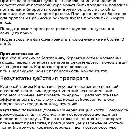
При тяжелых формах суставных заболеваний или наличии
сопутствующих патологий курс может быть продлен и дополнен
пептидными биорегуляторами других органов и лечебно-
профилактическими препаратами. При хронических болезнях
для продления ремиссии рекомендуется проходить 2–3 курса
в год.
Перед приемом препарата рекомендуется консультация
лечащего врача.
После вскрытия флакона хранить в холодильнике не более 10
дней.
Противопоказания
При хронических заболеваниях, беременности и кормлении
грудью перед приемом препарата рекомендуется консультация
лечащего врача. Карталакс противопоказан
при индивидуальной непереносимости компонентов.
Результаты действия препарата
Курсовой прием Карталакса улучшает состояние хрящевой
и костной ткани, ликвидирует местный воспалительный
процесс и уменьшает болевой синдром. Препарат показал
эффективность даже в случаях, когда заболевание плохо
поддавалось традиционному лечению.
Карталакс повышает уровень минерализации кости. Поэтому он
рекомендован для профилактики остеопороза женщинам
в период менопаузы. Также он показан пациентам, которые
принимают препараты, провоцирующие разрежение костной
ткани (например, кортикостероиды). Если остеопороз уже