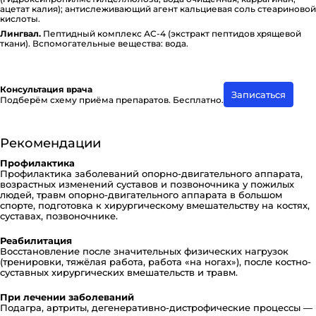
ацетат калия); ан­ти­с­ле­жи­ва­ю­щий агент каль­ци­е­вая соль сте­а­ри­но­вой
кислоты.
Лингвал.
Пептидный комплекс АС-4 (экстракт пептидов хрящевой
ткани). Вспо­мо­га­тель­ные вещества: вода.
Консультация врача
Записаться
Подберём схему приёма препаратов. Бесплатно.
Рекомендации
Профилактика
Профилактика заболеваний опорно-двигательного аппарата,
возрастных изменений суставов и позвоночника у пожилых
людей, травм опорно-двигательного аппарата в большом
спорте, подготовка к хирургическому вмешательству на костях,
суставах, позвоночнике.
Реабилитация
Восстановление после значительных физических нагрузок
(тренировки, тяжёлая работа, работа «на ногах»), после костно-
суставных хирургических вмешательств и травм.
При лечении заболеваний
Подагра, артриты, дегенеративно-дистрофические процессы —