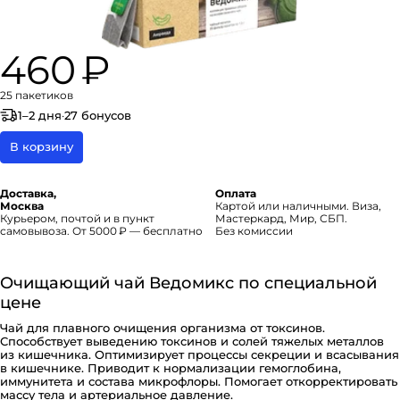
460 ₽
25 пакетиков
1–2 дня
·
27 бонусов
В корзину
Доставка,
Оплата
Москва
Картой или наличными. Виза,
Курьером, почтой и в пункт
Мастеркард, Мир, СБП.
самовывоза. От 5000 ₽ — бесплатно
Без комиссии
Очищающий чай Ведомикс по специальной
цене
Чай для плавного очищения организма от токсинов.
Способствует выведению токсинов и солей тяжелых металлов
из кишечника. Оптимизирует процессы секреции и всасывания
в кишечнике. Приводит к нормализации гемоглобина,
иммунитета и состава микрофлоры. Помогает откорректировать
массу тела и артериальное давление.