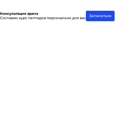
Консультация врача
Записаться
Составим курс пептидов персонально для вас
Каталог
Доставка
О пептидах
Отзывы
О компании
Контакты