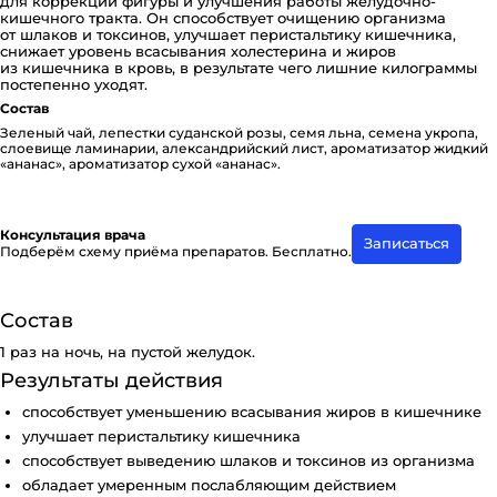
для коррекции фигуры и улучшения работы желудочно-
кишечного тракта. Он способствует очищению организма
от шлаков и токсинов, улучшает перистальтику кишечника,
снижает уровень всасывания холестерина и жиров
из кишечника в кровь, в результате чего лишние килограммы
постепенно уходят.
Состав
Зеленый чай, лепестки суданской розы, семя льна, семена укропа,
слоевище ламинарии, але­к­са­н­д­рий­с­кий лист, аро­ма­ти­за­тор жидкий
«ананас», аро­ма­ти­за­тор сухой «ананас».
Консультация врача
Записаться
Подберём схему приёма препаратов. Бесплатно.
Состав
1 раз на ночь, на пустой желудок.
Результаты действия
способствует уменьшению всасывания жиров в кишечнике
улучшает перистальтику кишечника
способствует выведению шлаков и токсинов из организма
обладает умеренным послабляющим действием