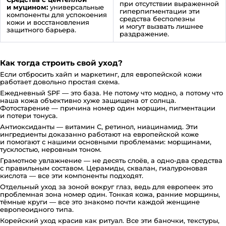
при отсутствии выраженной
и муцином:
универсальные
гиперпигментации эти
компоненты для успокоения
средства бесполезны
кожи и восстановления
и могут вызвать лишнее
защитного барьера.
раздражение.
Как тогда строить свой уход?
Если отбросить хайп и маркетинг, для европейской кожи
работает довольно простая схема.
Ежедневный SPF — это база. Не потому что модно, а потому что
наша кожа объективно хуже защищена от солнца.
Фотостарение — причина номер один морщин, пигментации
и потери тонуса.
Антиоксиданты — витамин С, ретинол, ниацинамид. Эти
ингредиенты доказанно работают на европейской коже
и помогают с нашими основными проблемами: морщинами,
тусклостью, неровным тоном.
Грамотное увлажнение — не десять слоёв, а одно-два средства
с правильным составом. Церамиды, сквалан, гиалуроновая
кислота — все эти компоненты подходят.
Отдельный уход за зоной вокруг глаз, ведь для европеек это
проблемная зона номер один. Тонкая кожа, ранние морщины,
тёмные круги — все это знакомо почти каждой женщине
европеоидного типа.
Корейский уход красив как ритуал. Все эти баночки, текстуры,