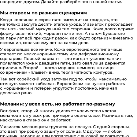
навредить другим. Давайте разберём это в нашей статье.
Мы стареем по разным сценариям
Когда кореянка в сорок пять выглядит на тридцать, это
не только заслуга десяти этапов ухода. У азиаток преобладает
так называемый мускульный тип старения. Кожа долго держит
форму: овал чёткий, морщин почти нет. А потом буквально
за пару лет всё приходит разом, как будто организм внезапно
вспомнил, сколько ему лет на самом деле.
У европейцев всё иначе. Кожа европеоидного типа чаще
стареет по мелкоморщинистому или деформационному
сценарию. Первый вариант — это когда «гусиные лапки»
появляются уже к двадцати пяти, зато овал лица держится
прилично. Второй — когда морщин немного, но лицо
со временем «плывёт» вниз, теряя чёткость контуров.
Так вот корейский уход заточен под то, чтобы максимально
оттянуть момент «обвала». Европейкам же нужно работать
с морщинами и потерей упругости постоянно, начиная
довольно рано.
Меланин: у всех есть, но работает по-разному
Вот факт, который многих удивляет: количество клеток-
меланоцитов у всех рас примерно одинаковое. Разница в том,
насколько активно они работают.
У азиаток меланоциты трудятся на полную. С одной стороны,
это даёт природную защиту от солнца. С другой — любой
прыщик, царапина или воспаление с высокой вероятностью