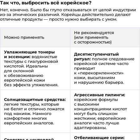
Так что, выбросить всё корейское?
Нет, конечно. Было бы глупо отказываться от целой индустрии
из-за этнических различий. Корейцы действительно делают
отличные продукты — просто нужно выбирать с умом.
Не рекомендуется
Можно применять
(или применять
с осторожностью)
Увлажняющие тонеры
Десятиступенчатый
и эссенции:
водянистые
ритуал:
полное следование
текстуры с гиалуроновой
корейской системе часто
кислотой. Идеальны
приводит
для склонной
к «перекормленности»
к обезвоживанию
кожи, высыпаниям
европейской кожи
и нарушению барьера.
без эффекта утяжеления.
Агрессивные пилинги:
Солнцезащитные средства:
корейские формулы
легкие текстуры, которые
с высокими
не белят и отлично ложатся
концентрациями кислот
под макияж. Намного
могут быть слишком
комфортнее многих
жесткими; европейские
европейских аналогов.
аналоги часто лучше
адаптированы.
Отбеливающие серии:
Средства с центеллой