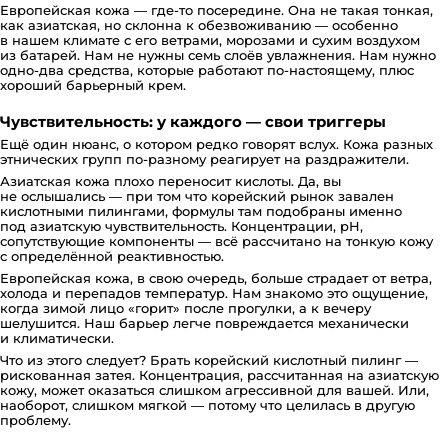
Европейская кожа — где-то посередине. Она не такая тонкая,
как азиатская, но склонна к обезвоживанию — особенно
в нашем климате с его ветрами, морозами и сухим воздухом
из батарей. Нам не нужны семь слоёв увлажнения. Нам нужно
одно-два средства, которые работают по-настоящему, плюс
хороший барьерный крем.
Чувствительность: у каждого — свои триггеры
Ещё один нюанс, о котором редко говорят вслух. Кожа разных
этнических групп по-разному реагирует на раздражители.
Азиатская кожа плохо переносит кислоты. Да, вы
не ослышались — при том что корейский рынок завален
кислотными пилингами, формулы там подобраны именно
под азиатскую чувствительность. Концентрации, pH,
сопутствующие компоненты — всё рассчитано на тонкую кожу
с определённой реактивностью.
Европейская кожа, в свою очередь, больше страдает от ветра,
холода и перепадов температур. Нам знакомо это ощущение,
когда зимой лицо «горит» после прогулки, а к вечеру
шелушится. Наш барьер легче повреждается механически
и климатически.
Что из этого следует? Брать корейский кислотный пилинг —
рискованная затея. Концентрация, рассчитанная на азиатскую
кожу, может оказаться слишком агрессивной для вашей. Или,
наоборот, слишком мягкой — потому что целилась в другую
проблему.