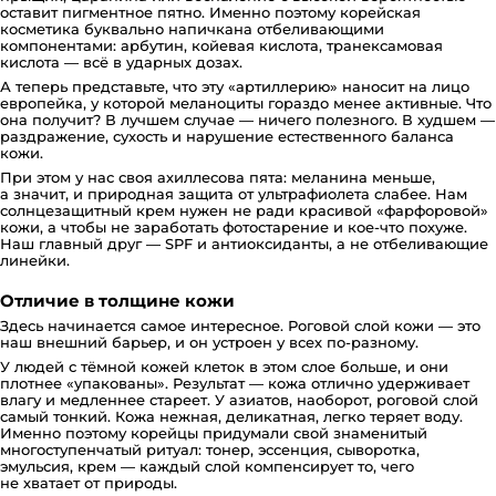
оставит пигментное пятно. Именно поэтому корейская
косметика буквально напичкана отбеливающими
компонентами: арбутин, койевая кислота, транексамовая
кислота — всё в ударных дозах.
А теперь представьте, что эту «артиллерию» наносит на лицо
европейка, у которой меланоциты гораздо менее активные. Что
она получит? В лучшем случае — ничего полезного. В худшем —
раздражение, сухость и нарушение естественного баланса
кожи.
При этом у нас своя ахиллесова пята: меланина меньше,
а значит, и природная защита от ультрафиолета слабее. Нам
солнцезащитный крем нужен не ради красивой «фарфоровой»
кожи, а чтобы не заработать фотостарение и кое-что похуже.
Наш главный друг — SPF и антиоксиданты, а не отбеливающие
линейки.
Отличие в толщине кожи
Здесь начинается самое интересное. Роговой слой кожи — это
наш внешний барьер, и он устроен у всех по-разному.
У людей с тёмной кожей клеток в этом слое больше, и они
плотнее «упакованы». Результат — кожа отлично удерживает
влагу и медленнее стареет. У азиатов, наоборот, роговой слой
самый тонкий. Кожа нежная, деликатная, легко теряет воду.
Именно поэтому корейцы придумали свой знаменитый
многоступенчатый ритуал: тонер, эссенция, сыворотка,
эмульсия, крем — каждый слой компенсирует то, чего
не хватает от природы.