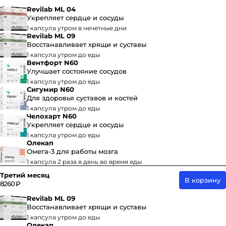
Revilab ML 04
Укрепляет сердце и сосуды
1 капсула утром в нечетные дни
Revilab ML 09
Восстанавливает хрящи и суставы
1 капсула утром до еды
Вентфорт N60
Улучшает состояние сосудов
1 капсула утром до еды
Сигумир N60
Для здоровья суставов и костей
1 капсула утром до еды
Челохарт N60
Укрепляет сердце и сосуды
1 капсула утром до еды
Олекап
Омега-3 для работы мозга
1 капсула 2 раза в день во время еды
Третий месяц
В корзину
8260 ₽
Revilab ML 09
Восстанавливает хрящи и суставы
1 капсула утром до еды
Олекап