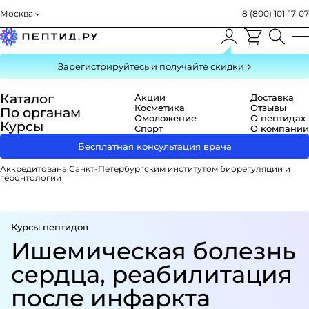
Москва
8 (800) 101-17-07
Зарегистрируйтесь
и получайте скидки
Каталог
Акции
Доставка
Косметика
Отзывы
По органам
Омоложение
О пептидах
Курсы
Спорт
О компании
Бесплатная консультация врача
Аккредитована Санкт-Петербургским институтом биорегуляции и
геронтологии
Курсы пептидов
Ише­ми­че­с­кая болезнь
сердца, ре­а­би­ли­та­ция
после инфаркта